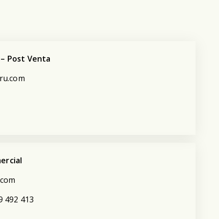
 – Post Venta
eru.com
ercial
.com
9 492 413