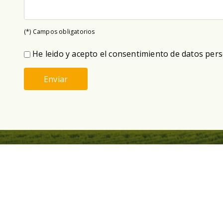
(*) Campos obligatorios
He leido y acepto el consentimiento de datos per
Enviar
Nosotros
Productos
Calle Los Aymaras 189
Calendario Agrícola