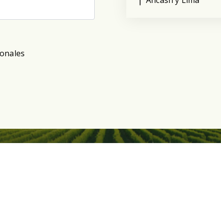
Ancash y Lima
sonales
Contáctenos
Libro de r
Postventa
Términos y condiciones