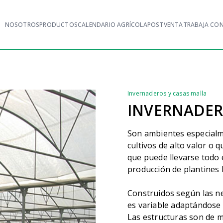
NOSOTROS
PRODUCTOS
CALENDARIO AGRÍCOLA
POSTVENTA
TRABAJA CO
Invernaderos y casas malla
INVERNADE
Son ambientes especialm
cultivos de alto valor o q
que puede llevarse todo e
producción de plantines 
Construidos según las nece
es variable adaptándose 
Las estructuras son de m