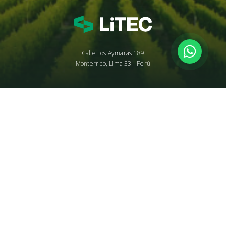
Calle Los Aymaras 189
Monterrico, Lima 33 - Perú
Nosotros
Postventa
Productos
Términos y condiciones
Calendario Agrícola
Libro de reclamaciones
Contáctenos
Síguenos en