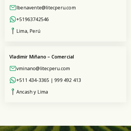
lbenavente@litecperu.com
+51963742546
Lima, Perú
Vladimir Miñano – Comercial
vminano@litecperu.com
+511 434-3365 | 999 492 413
Ancash y Lima