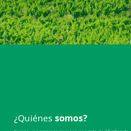
¿Quiénes
somos?