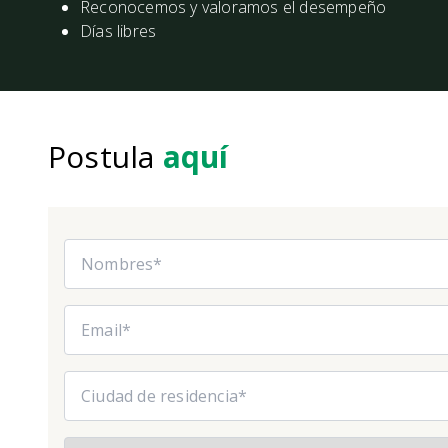
Reconocemos y valoramos el desempeño
Días libres
Postula
aquí