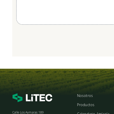
Nosotros
Productos
Calle Los Aymaras 189
Calendario Agrícola