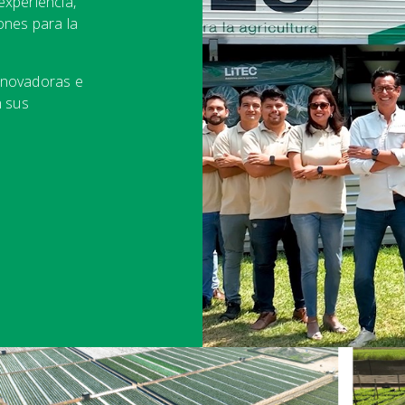
xperiencia,
ones para la
nnovadoras e
n sus