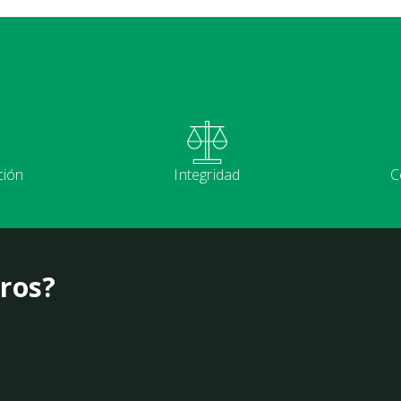
ción
Integridad
C
ros?